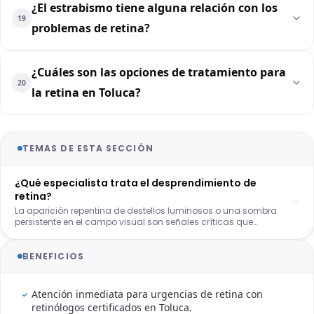
¿El estrabismo tiene alguna relación con los
19
problemas de retina?
¿Cuáles son las opciones de tratamiento para
20
la retina en Toluca?
TEMAS DE ESTA SECCIÓN
¿Qué especialista trata el desprendimiento de
retina?
La aparición repentina de destellos luminosos o una sombra
persistente en el campo visual son señales críticas que
requieren atención inmediata. Es fundamental saber qué
médico trata desprendimiento de retina para evitar daños
irreversibles en la visión. En Toluca, la intervención de un experto
BENEFICIOS
en salud ocular es la única vía para reposicionar el tejido
neurosensorial y restaurar la función visual. Ante una
emergencia de este tipo, el tiempo es el factor más
Atención inmediata para urgencias de retina con
determinante para el éxito del tratamiento y la recuperación de
retinólogos certificados en Toluca.
la vista.