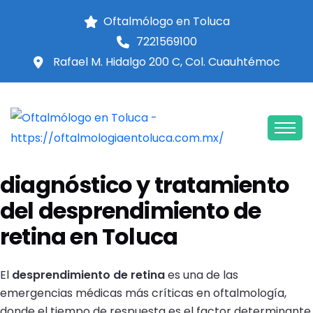
Oftalmólogo en Toluca
7221569100
Rafael M. Hidalgo 200 C, Col. Cuauhtémoc
Inicio
desprendimiento de retina
INICIO
Especialista en el
diagnóstico y tratamiento
del desprendimiento de
retina en Toluca
El
desprendimiento de retina
es una de las
emergencias médicas más críticas en oftalmología,
donde el tiempo de respuesta es el factor determinante