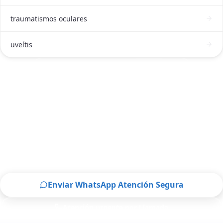
traumatismos oculares
uveítis
ATENCIÓN DE OFTALMÓLOGO EN TOLUCA
Solicitar atención de Oftalmólogo en
Toluca ahora
Escríbenos por WhatsApp o llámanos, será un
placer atenderte.
Enviar WhatsApp Atención Segura
Atención urgente por Llamada